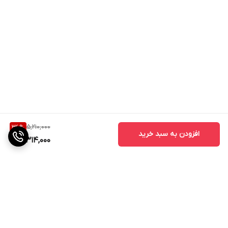
5,210,000
36
%
افزودن به سبد خرید
3,314,000