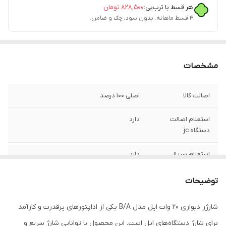
هر قسط با ترب‌پی:
۸۲۸٬۵۰۰
تومان
۴ قسط ماهانه. بدون سود، چک و ضامن.
مشخصات
اصالت کالا
اصلی 100 درصد
استعلام اصالت
دارد
دستگاه jc
استعلام سریال
دارد
فست شارژ
دارد
توضیحات
گارانتی شرکتی
یک سال
شارژر دیواری 20 وات اپل مدل B/A یکی از اداپتورهای پرقدرت و کارآمد
برای شارژ دستگاه‌های اپل است. این محصول با توانایی شارژ سریع و
پارت نامبر
ba