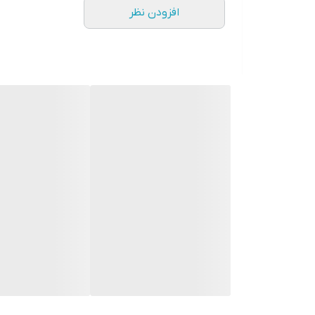
افزودن نظر
شارژر اصلی اپل 20 وات | مناسب برای ایفون 11 الی 17 پرو مکس
توان خروجی: 20 وات
درگاه خروجی: USB-C
قابلیت شارژ سریع
محافظ باتری در برابر داغ شدن و نوسانات برق
مناسب برای: 13 نرمال-13 پرو -پرو مکس و تمامی مدل‌های پشتیبانی‌شده توسط شارژ سریع اپل
گارانتی شرکتی یک ساله
تست دستگاه jC
استعلام اصالتش