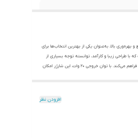
شارژ سریع و بهره‌وری بالا، به‌عنوان یکی از بهترین انتخاب‌ها برای
B/A یکی از جدیدترین محصولات شرکت اپل است که با طراحی زیبا و کارآمد، توانسته توجه بسیاری از
کاربران را به خود جلب کند. این شارژر دارای وزن سبک و ابعاد کوچکی است که امکان حمل آسان آن را به همراه دستگاه‌های مختلف اپل فراهم می‌کند. با توان خروجی ۲۰ وات، این شارژر امکان
آن‌ها استفاده کنند. این ویژگی مناسبی برای افرادی است
است. بنابراین، کاربران می‌توانند با خرید این شارژر، از
 اپل با قابلیت شارژ سریع به‌عنوان یکی از مزایای اصلی آن مطرح می‌شود. این شارژر به‌طور متوسط
افزودن نظر
‌شمار می‌آید. از طرفی، عیب این شارژر این است که قیمت آن نسبت به
دهند از یک شارژر ارزانتر استفاده کنند. شارژر ۲۰ وات اپل به‌طور کلی برای شارژ دستگاه‌های همراه اپل مورد استفاده قرار
ه دنبال شارژ سریع دستگاه‌های خود هستند. از طرف دیگر،