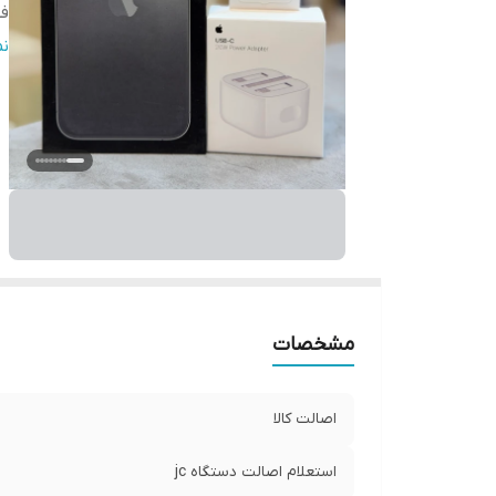
ف
گا
ن
پا
و
ت
اس
مشخصات
اصالت کالا
استعلام اصالت دستگاه jc