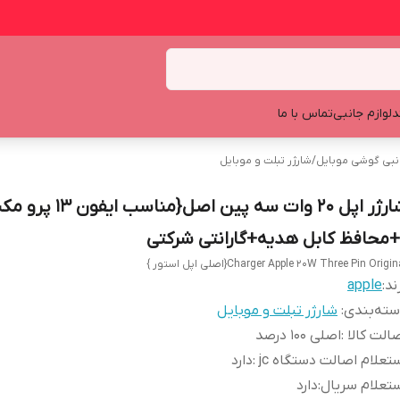
د
لوازم جانبی
تماس با ما
انبی گوشی موبایل
/
شارژر تبلت و موبایل
شارژر اپل 20 وات سه پین اصل{مناسب ایف
+محافظ کابل هدیه+گارانتی شرکتی
Charger Apple 20W Three Pin Origi{اصلی اپل استور }
ند:
apple
ته‌بندی
:
شارژر تبلت و موبایل
الت کالا
:
اصلی 100 درصد
تعلام اصالت دستگاه jc
:
دارد
تعلام سریال
:
دارد