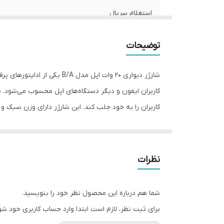
استعلام سریال
فست شارژ
توضیحات
گارانتی شرکتی
شارژر دیواری 20 وات اپل مد
پارت نامبر
وزن
شارژ سریع و بهره‌وری بالا را برای دستگاه‌های اپل فراهم 
توضیحات
که به دنبال یک شارژر با کیفیت و عمل‌کرد بالا هستند. این
استعلام اصالت با دستگاه jc
نظرات
تا ۵۰ درصد باتری دست
شما هم درباره این محصول نظر خود را بنویسید.
می‌گیرد. عملکرد این شارژر در مقایسه با دیگر اداپتورها 
برای ثبت نظر، لازم است ابتدا وارد حساب کاربری خود شو
اگر کاربر نیاز به یک شارژر ارزان‌تر باشد و به شارژ سر