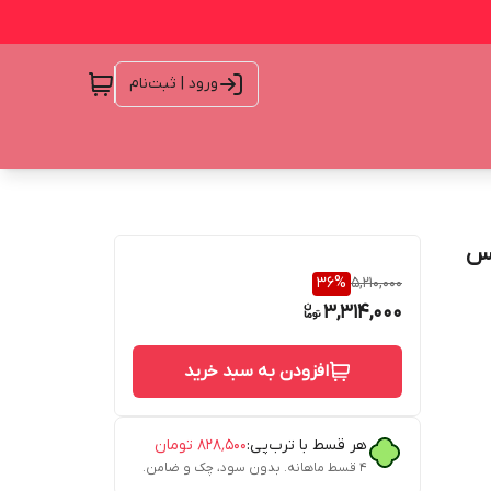
ورود | ثبت‌نام
ون 13 پرو مکس
36
%
5,210,000
3,314,000
افزودن به سبد خرید
هر قسط با ترب‌پی:
۸۲۸٬۵۰۰
تومان
۴ قسط ماهانه. بدون سود، چک و ضامن.