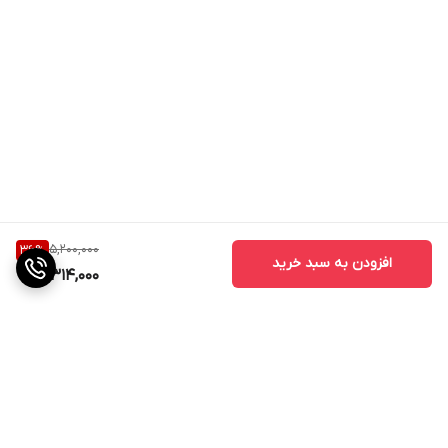
5,200,000
36
%
افزودن به سبد خرید
3,314,000