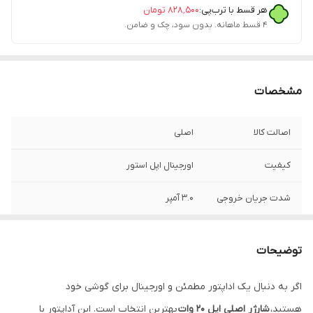
هر قسط با ترب‌پی:
۸۲۸٬۵۰۰
تومان
۴ قسط ماهانه. بدون سود، چک و ضامن.
مشخصات
اصالت کالا
اصلی
کیفیت
اورجینال اپل استور
شدت جریان خروجی
۳.۰ آمپر
امکان انتقال
دارد
اطلاعات
توضیحات
سازگار با گوشی های
ایفون های 11 الی 17 پرو مکس
اگر به دنبال یک اداپتور مطمئن و اورجینال برای گوشی خود
هستید،
شارژر اصلی اپل 20 وات
بهترین انتخاب است. این آداپتور با
گارانتی
یک سال گارانتی شرکتی