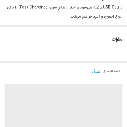
درگاه
USB-C
عرضه می‌شود و امکان شارژ سریع (Fast Charging) را برای
هدیه
محافظ کابل
انواع آیفون و آیپد فراهم می‌کند.
مشخصات شارژر اپل 20 وات:
پارت نامبر
Ba امارات
توان خروجی:
20W
نظرات
درگاه خروجی:
USB-C
پشتیبانی از
شارژ سریع آیفون و آیپد
دارای چیپ اصلی Apple برای
مدیریت هوشمند ولتاژ و جریان
دسته‌بندی
:
شارژر
محافظت از باتری در برابر
گرمای بیش از حد و نوسانات برق
کاملاً سازگار با:
iPhone 11 / 12 / 13 / 14 / 15 / 16 / 17 (تمام مدل‌ها از جمله Pro و
Pro Max)
iPad و سایر دستگاه‌های سازگار با شارژ سریع اپل
با استفاده از این شارژر، می‌توانید در مدت زمان کوتاه‌تری گوشی خود را
شارژ کنید و عمر باتری دستگاهتان را حفظ نمایید.