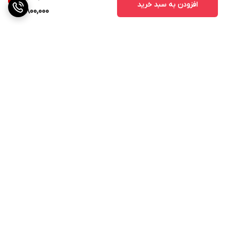
افزودن به سبد خرید
800,000
برگشت به بالا
ارسال ویژه
پشتیبانی از ساعت 11صبح الی
21شب