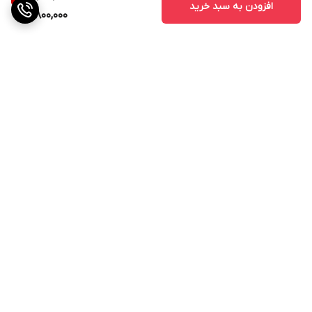
افزودن به سبد خرید
800,000
برگشت به بالا
ارسال ویژه
پشتیبانی از ساعت 11صبح الی
21شب