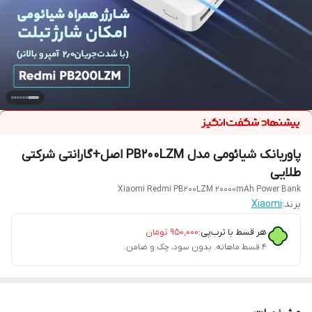
پاوربانک شیائومی مدل PB200LZM اصل+گارانتی شرکتی
طلایی
Xiaomi Redmi PB200LZM 20000mAh Power Bank
برند:
Xiaomi
هر قسط با ترب‌پی:
۹۵۰٬۰۰۰
تومان
۴ قسط ماهانه. بدون سود، چک و ضامن.