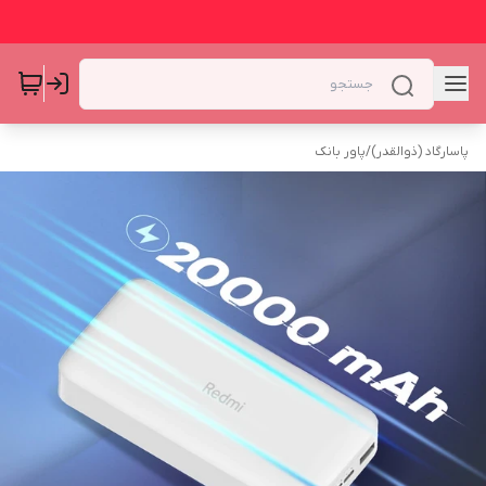
پاسارگاد (ذوالقدر)
/
پاور بانک