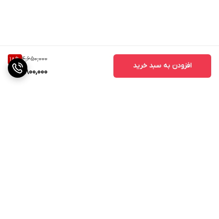
MicroUSB - TypeC برای شارژ است و قابلیت سازگاری با تمامی گجت
های هوشمند شما را دارد. در مجموع این پاور بانک با توانایی چندین بار
شارژ گوشی‌های هوشمند، می‌تواند یک انتخاب مناسب برای استفاده
روزمره باشد.
4,650,000
18
%
افزودن به سبد خرید
3,800,000
برگشت به بالا