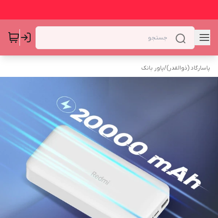
پاسارگاد (ذوالقدر)
/
پاور بانک