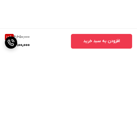
MicroUSB - TypeC برای شارژ است و قابلیت سازگاری با تمامی گجت
های هوشمند شما را دارد. در مجموع این پاور بانک با توانایی چندین بار
شارژ گوشی‌های هوشمند، می‌تواند یک انتخاب مناسب برای استفاده
روزمره باشد.
4,650,000
18
%
افزودن به سبد خرید
3,800,000
برگشت به بالا