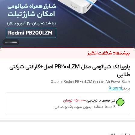
پاوربانک شیائومی مدل PB200LZM اصل+گارانتی شرکتی
طلایی
Xiaomi Redmi PB200LZM 20000mAh Power Bank
برند:
Xiaomi
هر قسط با ترب‌پی:
۹۵۰٬۰۰۰
تومان
۴ قسط ماهانه. بدون سود، چک و ضامن.