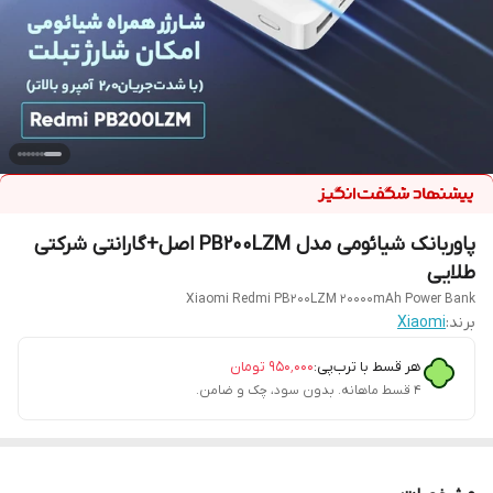
پاوربانک شیائومی مدل PB200LZM اصل+گارانتی شرکتی
طلایی
Xiaomi Redmi PB200LZM 20000mAh Power Bank
برند:
Xiaomi
هر قسط با ترب‌پی:
۹۵۰٬۰۰۰
تومان
۴ قسط ماهانه. بدون سود، چک و ضامن.