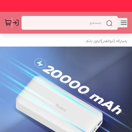
پاسارگاد (ذوالقدر)
/
پاور بانک