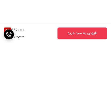
MicroUSB - TypeC برای شارژ است و قابلیت سازگاری با تمامی گجت
های هوشمند شما را دارد. در مجموع این پاور بانک با توانایی چندین بار
شارژ گوشی‌های هوشمند، می‌تواند یک انتخاب مناسب برای استفاده
روزمره باشد.
4,650,000
18
%
افزودن به سبد خرید
3,800,000
برگشت به بالا