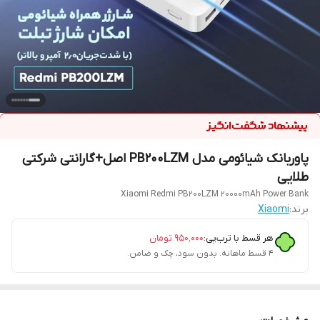
پاوربانک شیائومی مدل PB200LZM اصل+گارانتی شرکتی
طلایی
Xiaomi Redmi PB200LZM 20000mAh Power Bank
برند:
Xiaomi
هر قسط با ترب‌پی:
۹۵۰٬۰۰۰
تومان
۴ قسط ماهانه. بدون سود، چک و ضامن.