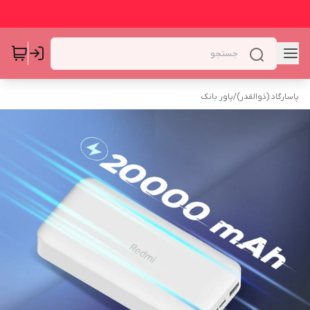
پاسارگاد (ذوالقدر)
/
پاور بانک