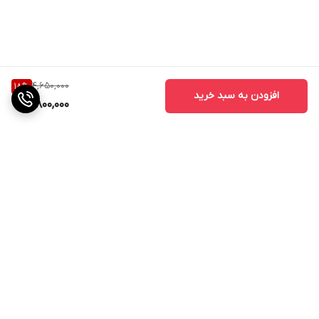
MicroUSB - TypeC برای شارژ است و قابلیت سازگاری با تمامی گجت
های هوشمند شما را دارد. در مجموع این پاور بانک با توانایی چندین بار
شارژ گوشی‌های هوشمند، می‌تواند یک انتخاب مناسب برای استفاده
روزمره باشد.
4,650,000
18
%
افزودن به سبد خرید
3,800,000
برگشت به بالا