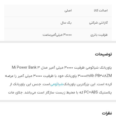
اصالت کالا
اصلی
گارانتی شرکتی
یک سال
ظرفیت باتری
۳۰۰۰۰ میلی‌آمپرساعت
مدل
PB3018ZM
توضیحات
نوع باتری
لیتیوم پلیمری
پاوربانک شیائومی ظرفیت 30000 میلی آمپر مدل Mi Power Bank 3
امکان شارژ سریع
دارد
30000mAh PB3018ZM پاوربانک خود با ظرفیت 30000 میلی آمپر را عرضه
کرده است. این بزرگترین پاوربانک
شیائومی
است. جنس این پاوربانک از
پلاستیک PC+ABS که با محیط زیست سازگار است می‌باشد. جلای مات
دارد. قابلیت شارژ سریع دو طرفه مهمترین ویژگی شیائومی می پاوربانک 3
PB3018ZM است پس علاوه بر آن که سریع شارژ می‌شود سریع هم
نظرات