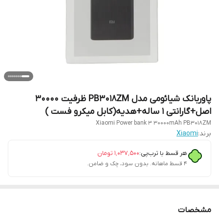
پاوربانک شیائومی مدل PB3018ZM ظرفیت 30000
اصل+گارانتی 1 ساله+هدیه(کابل میکرو فست )
Xiaomi Power bank 3 30000mAh PB3018ZM
برند:
Xiaomi
هر قسط با ترب‌پی:
۱٬۰۳۷٬۵۰۰
تومان
۴ قسط ماهانه. بدون سود، چک و ضامن.
مشخصات