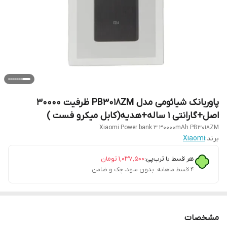
پاوربانک شیائومی مدل PB3018ZM ظرفیت 30000
اصل+گارانتی 1 ساله+هدیه(کابل میکرو فست )
Xiaomi Power bank 3 30000mAh PB3018ZM
برند:
Xiaomi
هر قسط با ترب‌پی:
۱٬۰۳۷٬۵۰۰
تومان
۴ قسط ماهانه. بدون سود، چک و ضامن.
مشخصات