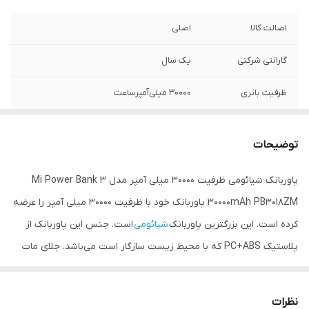
اصالت کالا
اصلی
گارانتی شرکتی
یک سال
ظرفیت باتری
۳۰۰۰۰ میلی‌آمپرساعت
مدل
PB3018ZM
توضیحات
نوع باتری
لیتیوم پلیمری
پاوربانک شیائومی ظرفیت 30000 میلی آمپر مدل Mi Power Bank 3
امکان شارژ سریع
دارد
30000mAh PB3018ZM پاوربانک خود با ظرفیت 30000 میلی آمپر را عرضه
کرده است. این بزرگترین پاوربانک
شیائومی
است. جنس این پاوربانک از
پلاستیک PC+ABS که با محیط زیست سازگار است می‌باشد. جلای مات
دارد. قابلیت شارژ سریع دو طرفه مهمترین ویژگی شیائومی می پاوربانک 3
PB3018ZM است پس علاوه بر آن که سریع شارژ می‌شود سریع هم
نظرات