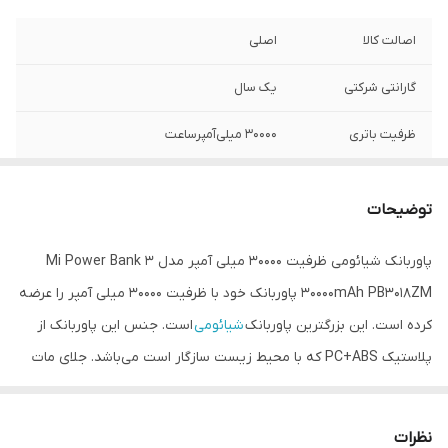
اصالت کالا
اصلی
گارانتی شرکتی
یک سال
ظرفیت باتری
۳۰۰۰۰ میلی‌آمپرساعت
مدل
PB3018ZM
توضیحات
نوع باتری
لیتیوم پلیمری
پاوربانک شیائومی ظرفیت 30000 میلی آمپر مدل Mi Power Bank 3
امکان شارژ سریع
دارد
30000mAh PB3018ZM پاوربانک خود با ظرفیت 30000 میلی آمپر را عرضه
کرده است. این بزرگترین پاوربانک
شیائومی
است. جنس این پاوربانک از
پلاستیک PC+ABS که با محیط زیست سازگار است می‌باشد. جلای مات
دارد. قابلیت شارژ سریع دو طرفه مهمترین ویژگی شیائومی می پاوربانک 3
PB3018ZM است پس علاوه بر آن که سریع شارژ می‌شود سریع هم
نظرات