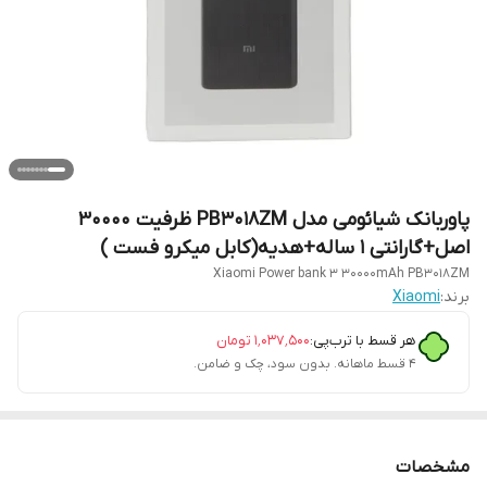
پاوربانک شیائومی مدل PB3018ZM ظرفیت 30000
اصل+گارانتی 1 ساله+هدیه(کابل میکرو فست )
Xiaomi Power bank 3 30000mAh PB3018ZM
برند:
Xiaomi
هر قسط با ترب‌پی:
۱٬۰۳۷٬۵۰۰
تومان
۴ قسط ماهانه. بدون سود، چک و ضامن.
مشخصات