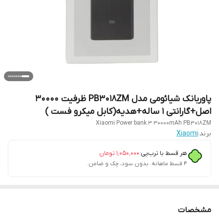
پاوربانک شیائومی مدل PB3018ZM ظرفیت 30000
اصل+گارانتی 1 ساله+هدیه(کابل میکرو فست )
Xiaomi Power bank 3 30000mAh PB3018ZM
برند:
Xiaomi
هر قسط با ترب‌پی:
۱٬۰۵۰٬۰۰۰
تومان
۴ قسط ماهانه. بدون سود، چک و ضامن.
مشخصات