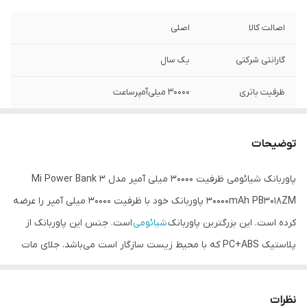
اصالت کالا
اصلی
گارانتی شرکتی
یک سال
ظرفیت باتری
۳۰۰۰۰ میلی‌آمپرساعت
مدل
PB3018ZM
توضیحات
نوع باتری
لیتیوم پلیمری
پاوربانک شیائومی ظرفیت 30000 میلی آمپر مدل Mi Power Bank 3
امکان شارژ سریع
دارد
30000mAh PB3018ZM پاوربانک خود با ظرفیت 30000 میلی آمپر را عرضه
کرده است. این بزرگترین پاوربانک
شیائومی
است. جنس این پاوربانک از
پلاستیک PC+ABS که با محیط زیست سازگار است می‌باشد. جلای مات
دارد. قابلیت شارژ سریع دو طرفه مهمترین ویژگی شیائومی می پاوربانک 3
PB3018ZM است پس علاوه بر آن که سریع شارژ می‌شود سریع هم
نظرات