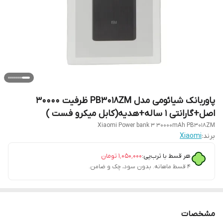
پاوربانک شیائومی مدل PB3018ZM ظرفیت 30000
اصل+گارانتی 1 ساله+هدیه(کابل میکرو فست )
Xiaomi Power bank 3 30000mAh PB3018ZM
برند:
Xiaomi
هر قسط با ترب‌پی:
۱٬۰۵۰٬۰۰۰
تومان
۴ قسط ماهانه. بدون سود، چک و ضامن.
مشخصات