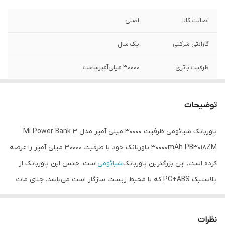
اصالت کالا
اصلی
گارانتی شرکتی
یک سال
ظرفیت باتری
۳۰۰۰۰ میلی‌آمپرساعت
مدل
PB3018ZM
توضیحات
نوع باتری
لیتیوم پلیمری
پاوربانک شیائومی ظرفیت 30000 میلی آمپر مدل Mi Power Bank 3
امکان شارژ سریع
دارد
30000mAh PB3018ZM پاوربانک خود با ظرفیت 30000 میلی آمپر را عرضه
کرده است. این بزرگترین پاوربانک
شیائومی
است. جنس این پاوربانک از
پلاستیک PC+ABS که با محیط زیست سازگار است می‌باشد. جلای مات
دارد. قابلیت شارژ سریع دو طرفه مهمترین ویژگی شیائومی می پاوربانک 3
PB3018ZM است پس علاوه بر آن که سریع شارژ می‌شود سریع هم
نظرات