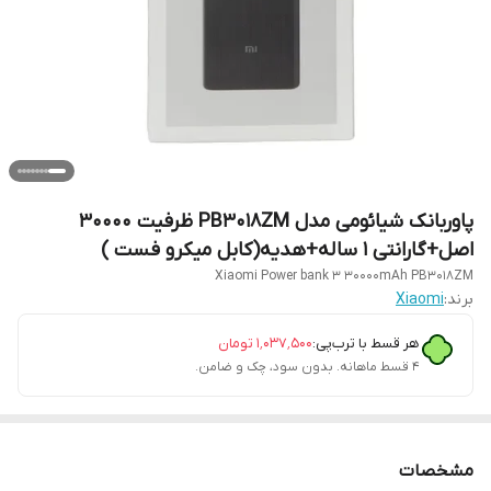
پاوربانک شیائومی مدل PB3018ZM ظرفیت 30000
اصل+گارانتی 1 ساله+هدیه(کابل میکرو فست )
Xiaomi Power bank 3 30000mAh PB3018ZM
برند:
Xiaomi
هر قسط با ترب‌پی:
۱٬۰۳۷٬۵۰۰
تومان
۴ قسط ماهانه. بدون سود، چک و ضامن.
مشخصات