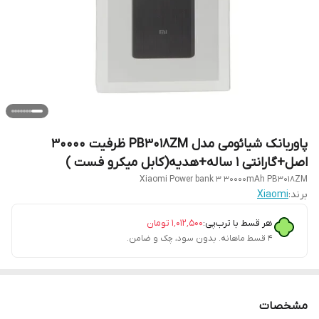
پاوربانک شیائومی مدل PB3018ZM ظرفیت 30000
اصل+گارانتی 1 ساله+هدیه(کابل میکرو فست )
Xiaomi Power bank 3 30000mAh PB3018ZM
برند:
Xiaomi
هر قسط با ترب‌پی:
۱٬۰۱۲٬۵۰۰
تومان
۴ قسط ماهانه. بدون سود، چک و ضامن.
مشخصات