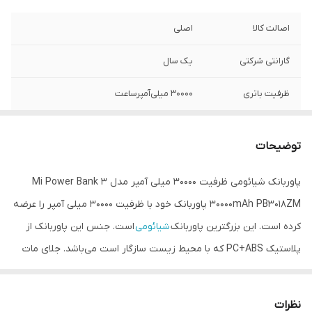
اصالت کالا
اصلی
گارانتی شرکتی
یک سال
ظرفیت باتری
۳۰۰۰۰ میلی‌آمپرساعت
مدل
PB3018ZM
توضیحات
نوع باتری
لیتیوم پلیمری
پاوربانک شیائومی ظرفیت 30000 میلی آمپر مدل Mi Power Bank 3
امکان شارژ سریع
دارد
30000mAh PB3018ZM پاوربانک خود با ظرفیت 30000 میلی آمپر را عرضه
کرده است. این بزرگترین پاوربانک
شیائومی
است. جنس این پاوربانک از
پلاستیک PC+ABS که با محیط زیست سازگار است می‌باشد. جلای مات
دارد. قابلیت شارژ سریع دو طرفه مهمترین ویژگی شیائومی می پاوربانک 3
PB3018ZM است پس علاوه بر آن که سریع شارژ می‌شود سریع هم
نظرات