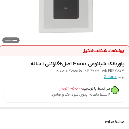
پاوربانک شیائومی 30000 اصل+گارانتی 1 ساله
Xiaomi Power bank 3 30000mAh PB3018ZM
برند:
Xiaomi
هر قسط با ترب‌پی:
۱٬۰۵۰٬۰۰۰
تومان
۴ قسط ماهانه. بدون سود، چک و ضامن.
مشخصات