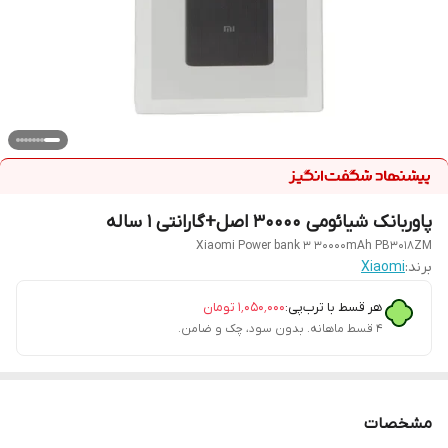
پاوربانک شیائومی 30000 اصل+گارانتی 1 ساله
Xiaomi Power bank 3 30000mAh PB3018ZM
برند:
Xiaomi
هر قسط با ترب‌پی:
۱٬۰۵۰٬۰۰۰
تومان
۴ قسط ماهانه. بدون سود، چک و ضامن.
مشخصات