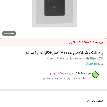
پاوربانک شیائومی 30000 اصل+گارانتی 1 ساله
Xiaomi Power bank 3 30000mAh PB3018ZM
برند:
Xiaomi
هر قسط با ترب‌پی:
۱٬۰۵۰٬۰۰۰
تومان
۴ قسط ماهانه. بدون سود، چک و ضامن.
مشخصات