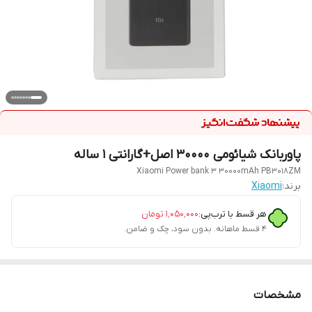
پاوربانک شیائومی 30000 اصل+گارانتی 1 ساله
Xiaomi Power bank 3 30000mAh PB3018ZM
برند:
Xiaomi
هر قسط با ترب‌پی:
۱٬۰۵۰٬۰۰۰
تومان
۴ قسط ماهانه. بدون سود، چک و ضامن.
مشخصات