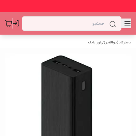
پاسارگاد (ذوالقدر)
/
پاور بانک