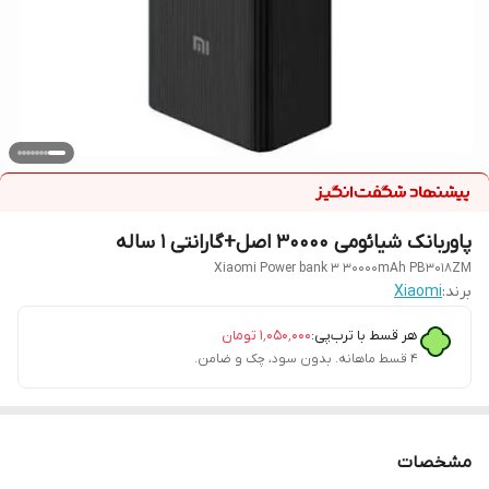
پاوربانک شیائومی 30000 اصل+گارانتی 1 ساله
Xiaomi Power bank 3 30000mAh PB3018ZM
برند:
Xiaomi
هر قسط با ترب‌پی:
۱٬۰۵۰٬۰۰۰
تومان
۴ قسط ماهانه. بدون سود، چک و ضامن.
مشخصات