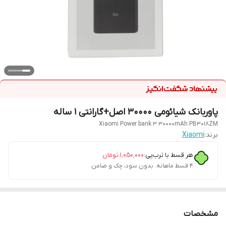
پاوربانک شیائومی 30000 اصل+گارانتی 1 ساله
Xiaomi Power bank 3 30000mAh PB3018ZM
برند:
Xiaomi
هر قسط با ترب‌پی:
۱٬۰۵۰٬۰۰۰
تومان
۴ قسط ماهانه. بدون سود، چک و ضامن.
مشخصات