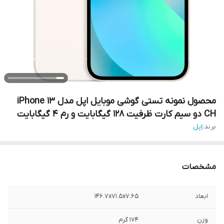
محصول نمونه تستی گوشی موبایل اپل مدل iPhone 13
CH دو سیم‌ کارت ظرفیت 128 گیگابایت و رم 4 گیگابایت
برند:
اپل
مشخصات
ابعاد
146.7x71.5x7.65
وزن
174 گرم