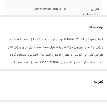
فناوری
Super Retina XDR OLED
صفحه‌نمایش
بازه‌ی اندازه صفحه
6.0 اینچ و بزرگتر
توضیحات
نمایش
گوشی موبایل iPhone 13 CH پرچم‌دار جدید شرکت اپل است که با چند
توضیحات سیم
سایز نانو (8.8 × 12.3 میلی‌متر)
ویژگی جدید و دوربین دوگانه روانه بازار شده است. اپل برای ویژگی‌ها و
کارت
طراحی کلی این گوشی از همان فرمول چند سال اخیرش استفاده کرده
اندازه
6.1 اینچ
است. نمایشگر آیفون 13 به پنل Super Retina مجهز ‌شده است تا
ساختار بدنه
قاب جلویی و پشتی از جنس شیشه فریم از
تصاویر بسیار مطلوبی را به کاربر عرضه کند. این نمایشگر رزولوشن بسیار
جنس آلومینیومی صفحه‌نمایش با شیشه
بالایی دارد؛ به‌طوری‌که در اندازه­‌ی 6.1 اینچی‌اش، حدود 460 پیکسل را در
مقاوم در برابر خط‌وخش با پوشش Gorilla
نظرات
هر اینچ جا داده است. امکان شارژ بی‌‌سیم باتری در این گوشی وجود دارد.
Glass سرامیکی دارای استاندارد IP68 (مقاومت
در برابر نفوذ آب، گِل، گرد و خاک) دارای مقاومت
روکش سرامیکی صفحه‌نمایش این گوشی می‌تواند انقلابی در محافظت
تا 30 دقیقه در آب تا عمق 6 متر
به‌پا کند. این گوشی ضدآب و ضد گردوخاک است. بدنه­ زیبا iPhone 13 در