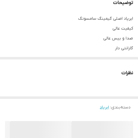
توضیحات
ایرپاد اصلی گیمینگ سامسونگ
کیفیت عالی
صدا و بیس عالی
گارانتی دار
باتری قوی
درگاه شارژ تایپ سی
نظرات
ظاهری بسیار زیبا
برد بلوتوث قوی
میکروفون قوی
دسته‌بندی
:
ایرپاد