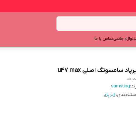
د
لوازم جانبی
تماس با ما
رپاد سامسونگ اصلی u47 max
air p
ند:
samsung
ته‌بندی
:
ایرپاد