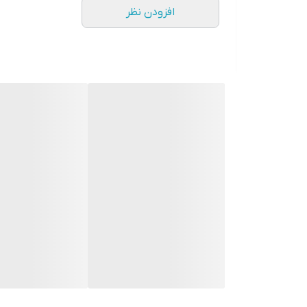
شارژر سامسونگ مدل EP-T1510 توان 15 وات دو پین-اصل
افزودن نظر
برند:
سامسونگ
دسته‌بندی:
شارژر
نام و مدل:شارژر دیواری 15 وات سامسونگ Samsung مدل EP-T1510NBEGEU
سری:Travel Adapter
برند:سامسونگ
وزن بسته بندی:53گرم
وزن خالص:40گرم
جنس بدنه:پلاستیک ABS
اتصال به پریز برق استاندارد در ایران:مستقیم
شدت جریان و ولتاژ ورودی:220V
نوع درگاه خروجی:Type-C
شدت جریان و ولتاژ خروجی:5V=3A
دارای کابل همراه:ندارد