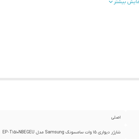
افظ جریان و ولتاژ
:
دارد
مایش بیشتر
رژ سریع
:
دارد
اصلی
شارژر دیواری 15 وات سامسونگ Samsung مدل EP-T1510NBEGEU