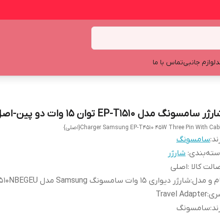
د
لوازم جانبی
تماس با ما
ژر سامسونگ مدل EP-T1510 توان 15 وات دو پین-اصل
Charger Samsung EP-T4510 45W Three Pin With Cab{اصلی}
ند:
سامسونگ
ته‌بندی
:
شارژر
الت کالا
:
اصلی
م و مدل
:
شارژر دیواری 15 وات سامسونگ Samsung مدل EP-T1510NBEGEU
ری
:
Travel Adapter
ند
:
سامسونگ