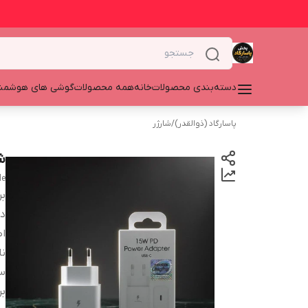
دسته‌بندی محصولات
خانه
همه محصولات
گوشی های هوشمن
پاسارگاد (ذوالقدر)
/
شارژر
شار
le
بر
دس
اص
نا
س
بر