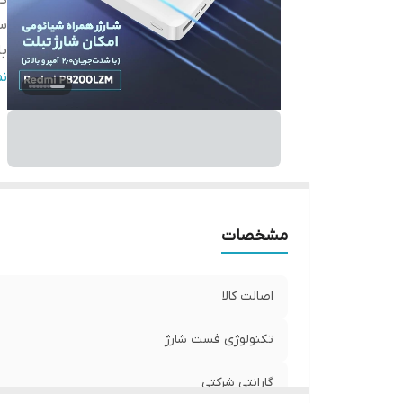
گا
سا
با
بر
ن
قا
ش
اق
قا
قا
مشخصات
اصالت کالا
تکنولوژی فست شارژ
گارانتی شرکتی