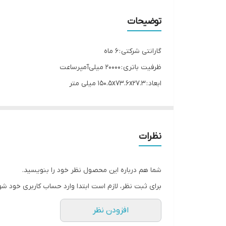
سازگار با
توضیحات
برند
گارانتی شرکتی : 6 ماه
ظرفیت باتری : ۲۰۰۰۰ میلی‌آمپرساعت
قابلیت‌های مقاومتی
ابعاد : 150.5x73.6x27.3 میلی‌ متر
شدت جریان ورودی
ولتاژ خروجی : 5.1 ولت
وزن : 470 گرم
اقلام همراه
شدت جریان ورودی : 2.1 آمپر
نظرات
قابلیت‌های ویژه
نوع باتری : لیتیوم یونی
شدت جریان خروجی : 1.5 آمپر , 2.0 آمپر , 2.4 آمپر , 3.1 آمپر
قابلیت‌های ویژه پاوربانک
شما هم درباره این محصول نظر خود را بنویسید.
ظرفیت اسمی : 20000 میلی‌ آمپر ساعت
برای ثبت نظر، لازم است ابتدا وارد حساب کاربری خود شو
ولتاژ ورودی : 5.1 ولت
افزودن نظر
امکان شارژ تبلت (با شدت‌جریان 2.0 آمپر و بالاتر) : دارد