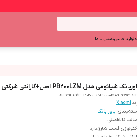
د
لوازم جانبی
تماس با ما
ربانک شیائومی مدل PB200LZM اصل+گارانتی شرکتی طلایی
Xiaomi Redmi PB200LZM 20000mAh Power Ba
ند:
Xiaomi
ته‌بندی
:
پاور بانک
الت کالا
:
اصلی
نولوژی فست شارژ
:
دارد