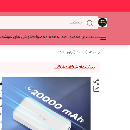
دسته‌بندی محصولات
خانه
همه محصولات
گوشی های هوشمن
پاسارگاد (ذوالقدر)
/
پاور بانک
پاو
nk
بر
دس
اص
تک