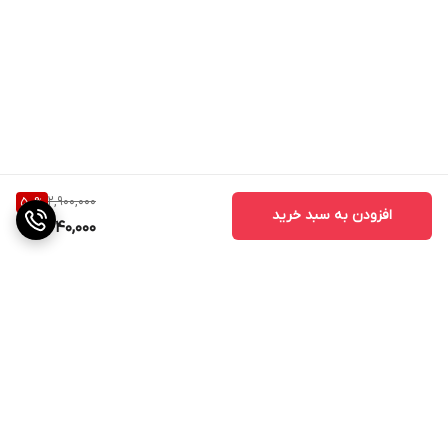
محافظت در برابر افت ولتاژ
دارد
ویژگی‌های خاص
ساخت ویتنام | کاملا اصلی و اورجینال | دارای حالت لو استندبای جهت
مصرف بسیار کم برق در هنگام غیرفعال بودن | دارای گواهی CE | امکان
شارژ کردن سریع‌ تر موبایل (با شدت‌ جریان 2.0 آمپر و بالاتر) | شارژ ایمن
(MultiProtect) | فناوری USB PD | قابلیت شارژ سوپرفست 25 وات
2,900,000
50
%
افزودن به سبد خرید
1,440,000
کشور سازنده
ویتنام
مشخصات کلی
نام و مدل
شارژر دیواری 25 وات سامسونگ Samung مدل EP-TA800NBEGEU
سری
Super Fast
برگشت به بالا