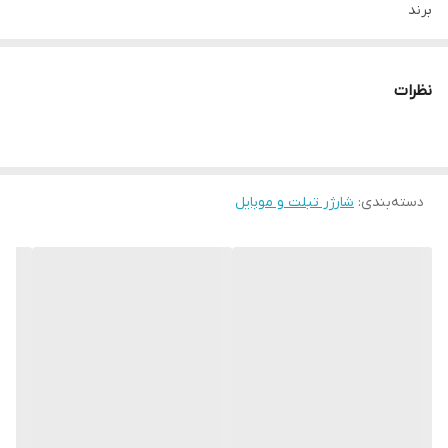
برند
سامسونگ | Samsung
مدل
نظرات
ep-t2510nwegae
نوع اتصال به پریز برق
سه‌شاخه UK
دسته‌بندی
:
نوع درگاه ورودی
شارژر تبلت و موبایل
تایپ سی | USB-C
ولتاژ ورودی
100 ~ 240 ولت
تعداد درگاه خروجی
1 عدد
نوع درگاه(های) خروجی
Type-C