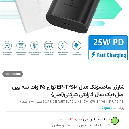
شارژر سامسونگ مدل EP-T2510 توان 25 وات سه پین
اصل+یک سال گارانتی شرکتی{اصل}
Charger Samsung EP-T2510 25W Three Pin Original {اصلی 100درصد }
برند:
سامسونگ
هر قسط با ترب‌پی:
۳۶۰٬۰۰۰
تومان
۴ قسط ماهانه. بدون سود، چک و ضامن.