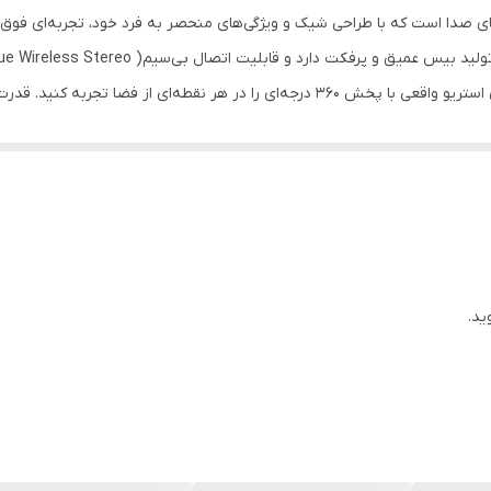
سبیت GS_60 یک انقلاب در دنیای صدا است که با طراحی شیک و ویژگی‌های منحصر به فرد خود، تجربه
دستگاه مشابه را بدون نیاز به سیم متصل کرده و صدای استریو واقعی با پخش 360 درجه‌ای را 
ای نیازمند صدای شفاف، پرقدرت و دینامیک تبدیل کرده است. اتصال سریع بلوتوث
زمان و مکانی که بخواهید در اختیارتان 
ن از دیجی کالا خریداری کرده و از تجربه‌ای فوق‌العاده لذت ببرید.
ید.