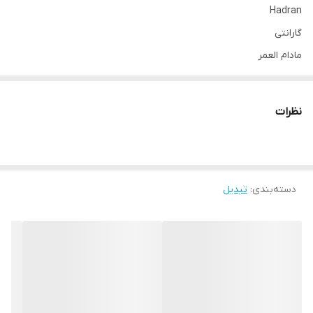
Hadran
گارانتی
مادام العمر
نوع
تبدیل دیواری
نظرات
توضیحات پریز
دارای خروجی برق یونیورسال
حداکثر توان قابل پشتیبانی
۲۴۵۰ وات
دسته‌بندی
:
تبدیل
حداکثر جریان انتقالی
۱۰ آمپر
ولتاژ ورودی
220 ولت حفاظت تا 380 ولت
حداقل ولتاژ برای قطع شدن جریان