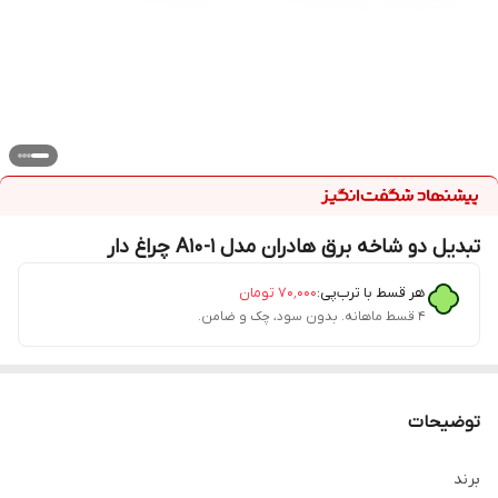
تبدیل دو شاخه برق هادران مدل A10-1 چراغ دار
هر قسط با ترب‌پی:
۷۰٬۰۰۰
تومان
۴ قسط ماهانه. بدون سود، چک و ضامن.
توضیحات
برند