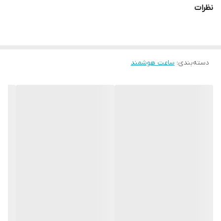
نظرات
برند معتبر KEQIWEAR است که انتخابی فوق العاده برای افراد خواهان
تکنولوژی و زیبایی است.
با خرید این محصول شما زیبایی و کارایی و زندگی هوشمند را به صورت
دسته‌بندی
:
توام تجربه خواهید کرد.
ساعت هوشمند
آنباکسینگ اسمارت واچ KW25 MAX این ساعت هوشمند از نوع طرح اپل
واچ سری 10 است که به همراه 3 بند مختلف و خوش رنگ و یک شارژر
وایرلسی در یک بسته بندی بسیار شیک همراه شده است تا انتخاب
خوبی هم برای هدیه دادن باشد.
به خاطر نوع طراحی و ظرافت، اسمارت واچ KW25 MAX مناسب هر نوع
سلیقه ای است و نظر هر شخصی رو قطعاً جلب خواهد کرد. ویژگی های
کاربردی این ساعت این ساعت هوشمند با رابط کاربری روان و آسان،
مناسب استفاده همه افراد است.
قابلیت تماس و مکالمه مستقیم و نمایش انواع پیام ها و اعلان ها در
شبکه اجتماعی صفحه نمایش فول صفحه و بسیار با کیفیت ساعت