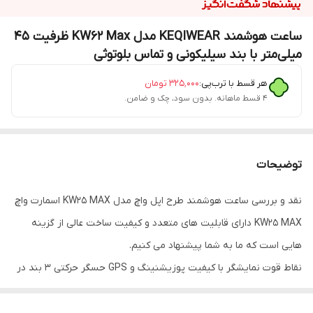
ساعت هوشمند KEQIWEAR مدل KW62 Max ظرفیت ۴۵
میلی‌متر با بند سیلیکونی و تماس بلوتوثی
هر قسط با ترب‌پی:
۳۲۵٬۰۰۰
تومان
۴ قسط ماهانه. بدون سود، چک و ضامن.
توضیحات
نقد و بررسی ساعت هوشمند طرح اپل واچ مدل KW25 MAX اسمارت واچ
KW25 MAX دارای قابلیت های متعدد و کیفیت ساخت عالی از گزینه
هایی است که ما به شما پیشنهاد می کنیم.
نقاط قوت نمایشگر با کیفیت پوزیشنینگ و GPS حسگر حرکتی 3 بند در
جعبه نقاط ضعف نداشتن حافظه داخلی و گالری تصاویر ساعت هوشمند
طرح اپل واچ مدل KW25 MAX یک انتخاب هوشمند و کامل از تولیدات