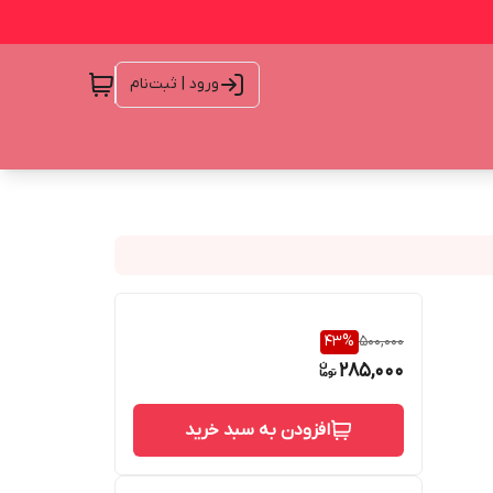
ورود | ثبت‌نام
43
%
500,000
285,000
افزودن به سبد خرید