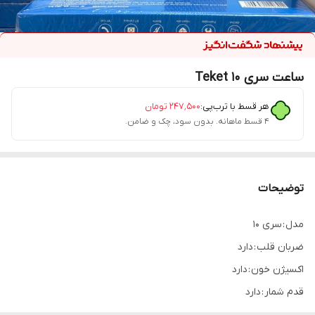
ساعت سری 10 Teket
هر قسط با ترب‌پی:
۲۴۷٬۵۰۰
تومان
۴ قسط ماهانه. بدون سود، چک و ضامن.
توضیحات
مدل : سری 10
ضربان قلب : دارد
اکسیژن خون : دارد
قدم شمار : دارد
تمام صفحه : بله