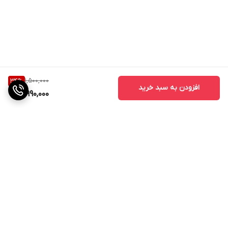
1,500,000
34
%
افزودن به سبد خرید
990,000
برگشت به بالا