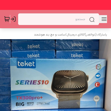
پاسارگاد (ذوالقدر)
/
کالای دیجیتال
/
ساعت و مچ بند هوشمند