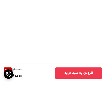
560,000
35
%
افزودن به سبد خرید
360,000