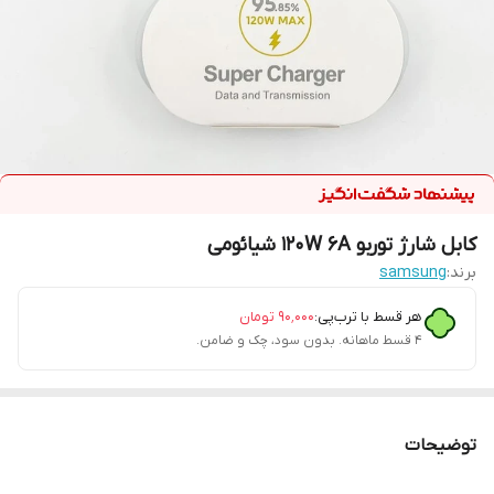
کابل شارژ توربو 120W 6A شیائومی
برند:
samsung
هر قسط با ترب‌پی:
۹۰٬۰۰۰
تومان
۴ قسط ماهانه. بدون سود، چک و ضامن.
توضیحات