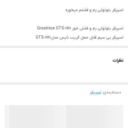
اسپیکر بلوتوثی رم و فلشم میخوره
اسپیکر بلوتوثی رم و فلش خور Greatnice GTS-1961
اسپیکر بی سیم قابل حمل گریت نایس مدل GTS-1961
پاسخ فرکانسی 100 هرتز الی 20 مکیلوهرتز با حساسیت 80 دسی بل
بدنه ساخت شده از پلاستیک با کیفیت، مقاوم در برابر آسیب های
نظرات
احتمالی
بهره مندی از نورپردازی RGB جهت ایجاد جلوه بصری زیبا در محیط کم
نور و تاریک
دسته‌بندی
:
اسپیکر
برخورداری از کلید های فیزیکی به منظور روشن و خاموش کردن، مدیریت
موسیقی، تنظیم ولوم و ...
مجهز به درایو 3 اینچی با توان خروجی 5 وات، اتصال بی سیم توسط رابط
بلوتوث با برد اتصال حدود 10 متر