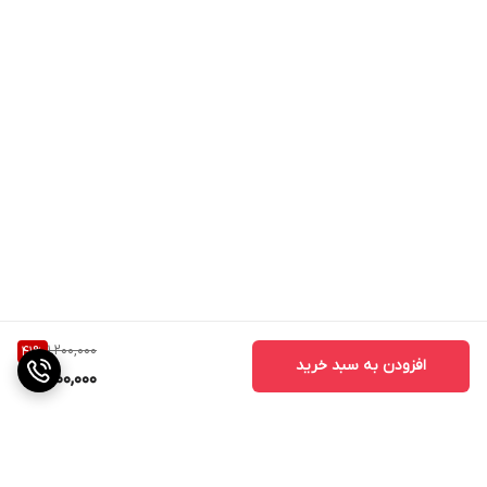
1,200,000
41
%
افزودن به سبد خرید
700,000