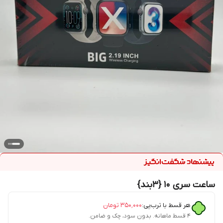
ساعت سری 10 {3بند}
هر قسط با ترب‌پی:
۳۵۰٬۰۰۰
تومان
۴ قسط ماهانه. بدون سود، چک و ضامن.