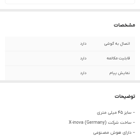
مشخصات
اتصال به گوشی
دارد
قابلیت مکالمه
دارد
نمایش پیام
دارد
تعداد بند
3 عدد
توضیحات
حسگر ها : کنترل
دارد
موزیک، دوربین
– سایز 45 میلی متری
گوشی و ضبط صدا,
– ساخت شرکت X-inova (Germany)
ژیروسکوپ, شتاب
سنج, شمارش
– دارای هوش مصنوعی
ضربان قلب,