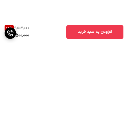
3,507,000
28
%
افزودن به سبد خرید
2,500,000
برگشت به بالا