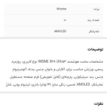
برند:
Wisme
تعداد بند
10
نمایشگر
AMOLED
توضیحات
مشخصات ساعت هوشمند WISME X36 Ultra3 نوع کاربری: روزمره،
رسمی، ورزشی مناسب برای: آقایان و بانوان جنس بدنه: آلومینیوم
جنس بند: سیلیکونی، پارچه‌ای (قابل تعویض) فرم صفحه: مستطیل
نمایشگر: AMOLED، لمسی، رنگی سایز: 49 اولترا باتری: لیتیوم یونی، شارژ
بی‌سیم پردازنده: دو هسته‌ای قدرتمند سیستم عامل‌های سازگار: iOS و
Android اپلیکیشن اختصاصی: Fere Fit اتصالات: بلوتوث 5.4، NFC، GPS
نظرات