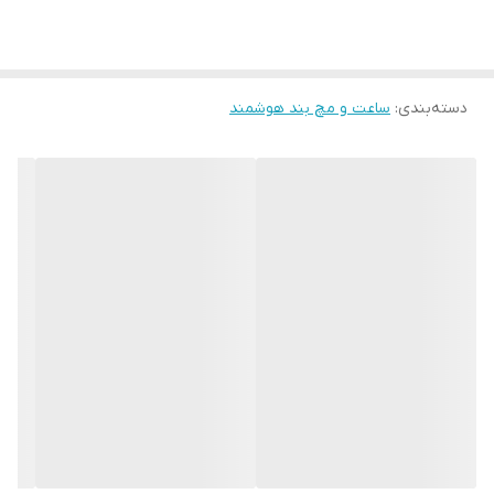
مقاومت: IP68 ضدآب قابلیت‌ها: مکالمه مستقیم، ضبط صدا، واچ‌فیس
متنوع، Always-On، کنترل موسیقی و دوربین، Dynamic Island اقلام
همراه: دفترچه راهنما، کابل شارژ وایرلس، 10 عدد بند متنوع
دسته‌بندی
:
ساعت و مچ بند هوشمند