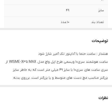
سایز
49
تعداد بند
10 عدد
قابلیت مکالمه
دارد
توضیحات
ip68
دارد
هشدار : ساعت حتما با آداپتور تک آمپر شارژ شود
سنسور ضربان قلب
دارد
ساعت هوشمند سری10 ویسمی طرح اپل واچ مدل WISME-X35 MAX از
اکسیژن خون
دارد
سری ساعت های سری۱۰ با سایز 49 میلی متر است که به خاطر سایز
بزرگتر مناسب مچ دست های متوسط و یا بزرگتر است. برروی بدنه
باتری
580
ساعت ۲عدد دکمه تعبیه شده است که هر کدام عملکرد های مخصوص
کیفیت تصویر
Amoled
به خود را دارند. همان طور که گفته شد. ساعت x35 max بهمراه خود، 10
نظرات
عدد بند رنگارنگ و متنوع از جنس کتان و سیلیکونی دارد که می توانید
به دلخواه از آن ها استفاده نمایید.