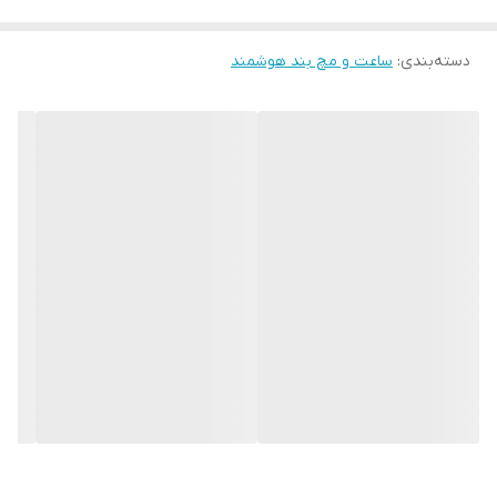
دسته‌بندی
:
ساعت و مچ بند هوشمند
پشتیبانی از زبان فارسی، قابلیت مکالمه از طریق ساعت هوشمند
WISME-X35 MAX دریافت اعلان و پیامک از شبکه های اجتماعی، پخش
موزیک، فعال بودن سنسورهای سلامی و ورزشی، ماشین حساب، واچ
فیس های متنوع و زیبا برخی از ویژگیهای پک جذاب ساعت برند wisme
می باشد