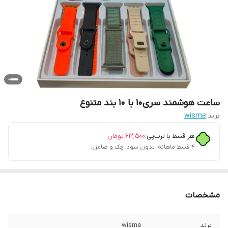
ساعت هوشمند سری۱۰ با 1۰ بند متنوع
برند:
wisme
هر قسط با ترب‌پی:
۶۱۲٬۵۰۰
تومان
۴ قسط ماهانه. بدون سود، چک و ضامن.
مشخصات
برند
wisme