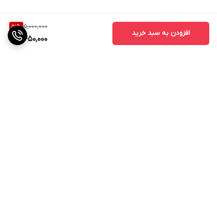
5,000,000
51
%
افزودن به سبد خرید
2,450,000
برگشت به بالا
ارسال ویژه
پشتیبانی از ساعت 11صبح الی