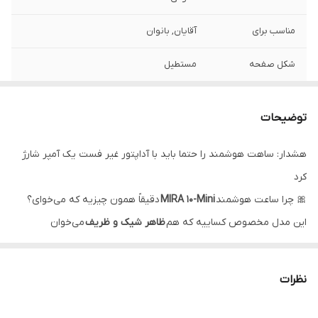
مناسب برای
آقایان, بانوان
شکل صفحه
مستطیل
سبک ساعت
اسپرت
توضیحات
بدنه
title-BODY
هشدار: ساهت هوشمند را حتما باید با آداپتور غیر فست یک آمپر شارژ
رنگ بدنه
صورتی, مشکی
کرد
جنس بدنه ساعت
آلومینیوم
🎀 چرا ساعت هوشمند
MIRA 10-Mini
دقیقاً همون چیزیه که می‌خوای؟
هوشمند
این مدل مخصوص کساییه که هم
ظاهر شیک و ظریف
می‌خوان
هم
امکانات کاربردی روزمره
. اول از همه طراحی جذابش با تم صورتی و
جنس بند
سیلیکون
بند مگنتی ظریف باعث میشه روی مچ مثل یک اکسسوری لوکس
نظرات
مقاومت در برابر آب
IP67, دارد
بدرخشه. اما فقط ظاهر نیست؛ امکاناتش هم کاملاً به‌دردبخوره.
و گرد و غبار
نتیجه ‌گیری نهایی؛ چرا Mira10 Mini ارزش خرید دارد؟