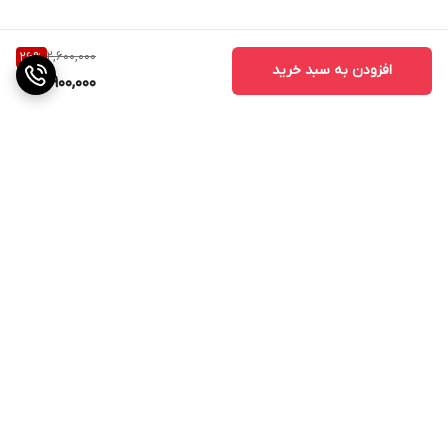
2,600,000
26
%
افزودن به سبد خرید
1,900,000
برگشت به بالا
ارسال ویژه
پشتیبانی از ساعت 11صبح الی