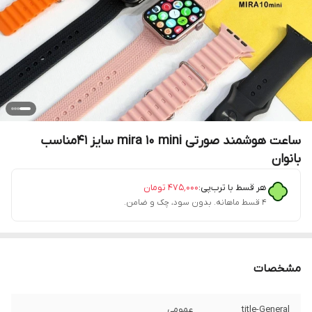
ساعت هوشمند صورتی mira 10 mini سایز 41مناسب
بانوان
هر قسط با ترب‌پی:
۴۷۵٬۰۰۰
تومان
۴ قسط ماهانه. بدون سود، چک و ضامن.
مشخصات
title-General
عمومی