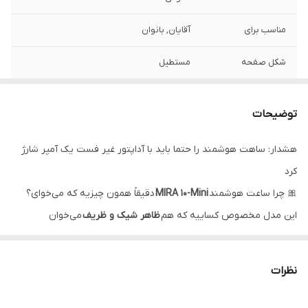
مناسب برای
آقایان, بانوان
شکل صفحه
مستطیل
سبک ساعت
اسپرت
توضیحات
بدنه
title-BODY
هشدار: ساهت هوشمند را حتما باید با آداپتور غیر فست یک آمپر شارژ
رنگ بدنه
صورتی, مشکی
کرد
جنس بدنه ساعت
آلومینیوم
🎀 چرا ساعت هوشمند
MIRA 10-Mini
دقیقاً همون چیزیه که می‌خوای؟
هوشمند
این مدل مخصوص کساییه که هم
ظاهر شیک و ظریف
می‌خوان
هم
امکانات کاربردی روزمره
. اول از همه طراحی جذابش با تم صورتی و
جنس بند
سیلیکون
بند مگنتی ظریف باعث میشه روی مچ مثل یک اکسسوری لوکس
نظرات
مقاومت در برابر آب
IP67, دارد
بدرخشه. اما فقط ظاهر نیست؛ امکاناتش هم کاملاً به‌دردبخوره.
و گرد و غبار
نتیجه ‌گیری نهایی؛ چرا Mira10 Mini ارزش خرید دارد؟