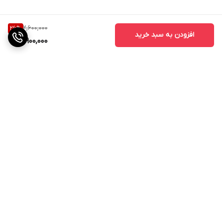
2,600,000
26
%
افزودن به سبد خرید
1,900,000
برگشت به بالا
ارسال ویژه
پشتیبانی از ساعت 11صبح الی