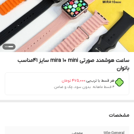
ساعت هوشمند صورتی mira 10 mini سایز 41مناسب
بانوان
هر قسط با ترب‌پی:
۴۷۵٬۰۰۰
تومان
۴ قسط ماهانه. بدون سود، چک و ضامن.
مشخصات
title-General
عمومی