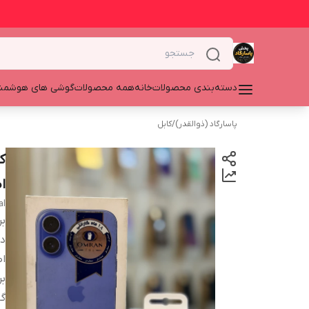
دسته‌بندی محصولات
خانه
همه محصولات
گوشی های هوشمن
پاسارگاد (ذوالقدر)
/
کابل
ا
al
بر
دس
اص
بر
گا