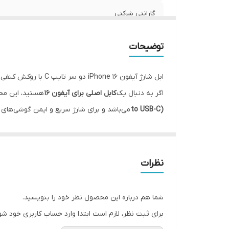
گارانتی شرکتی
قابلیت‌های ویژه
توضیحات
فست شارژ
ابل شارژ آیفون iPhone 16 دو سر تایپ C با روکش کنفی – اصلی و اورجینال
پورت ها
اگر به دنبال یک
کابل اصلی برای آیفون 16
هستید، این محصول گز
to USB-C)
می‌باشد و برای شارژ سریع و ایمن گوشی‌های نسل جدید اپل، به‌خصوص
سازگار با
این کابل دارای
روکش کنفی مقاوم
بوده که علاوه بر افزایش
محل کار یا خودرو می‌باشد.
دندانه‌های طلایی رنگ
در داخل سوکت‌ها قابل مشاه
نظرات
🔌 این کابل شارژ آیفون 16، انتخابی مطمئن برای کسانی است که به دنبال سرعت، کیفیت و اصالت هستند.
شما هم درباره این محصول نظر خود را بنویسید.
برای ثبت نظر، لازم است ابتدا وارد حساب کاربری خود شو