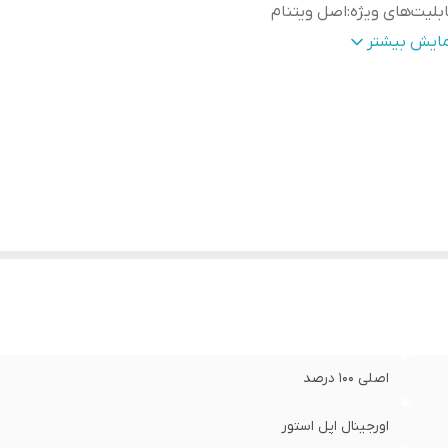
بلیت‌های ویژه
:
اصل ویتنام
ست شارژ
:
دارد
مایش بیشتر
ورت ها
:
2 سر تایپ سی
زگار با
:
ایفون 15 الی 17 پرمکس
اصلی 100 درصد
اورجینال اپل استور