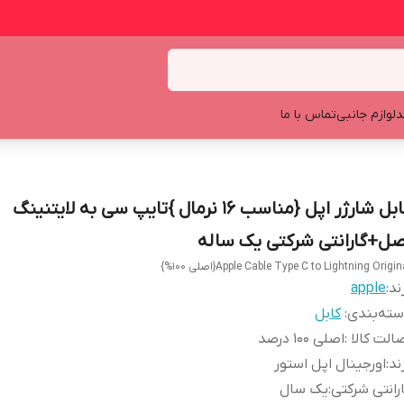
د
لوازم جانبی
تماس با ما
کابل شارژر اپل {مناسب 16 نرمال }تایپ سی به لایتنینگ
صل+گارانتی شرکتی یک ساله
Apple Cable Type C to Lightning Origin{اصلی 100%}
ند:
apple
ته‌بندی
:
کابل
الت کالا
:
اصلی 100 درصد
ند
:
اورجینال اپل استور
رانتی شرکتی
:
یک سال