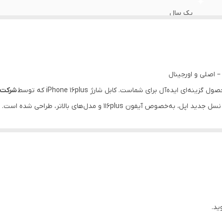
یک سال
اصل ویتنام
دارد
2 سر تایپ سی
ینه‌ای ایده‌آل برای شماست. کابل شارژ iPhone 16plus که توسط
شرکت اپل
 آیفون 116plus و مدل‌های بالاتر، طراحی شده است.
ایفون 15 الی 17 پرمکس
 دوام، از آسیب‌دیدگی و پارگی در اثر استفاده روزمره جلوگیری می‌کند.
طول کابل
ده است که
نشانه‌ اصلی بودن کابل
می‌باشد و تنها در کابل‌های اورجینال اپل وجود
ید.