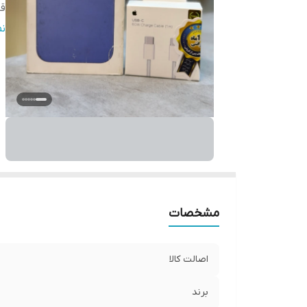
قا
ف
ن
پ
سا
مشخصات
اصالت کالا
برند