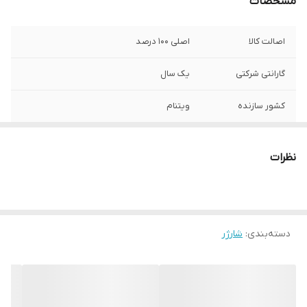
مشخصات
اصالت کالا
اصلی 100 درصد
گارانتی شرکتی
یک سال
کشور سازنده
ویتنام
مدل آداپتور
EP-TA845 سه پین ساخت ویتنام
نظرات
نوع درگاه خروجی
Type C
آداپتور
نوع کابل شارژ
کابل شارژ فوق سریع و انتقال اطلاعات Type C
به Type C با نوشته VIETNAM در سر کابل
دسته‌بندی
:
شارژر
سوپر فست
دارد
جنس بدنه
پلاستیک فشرده ABS مقاوم در برابر ضربه و