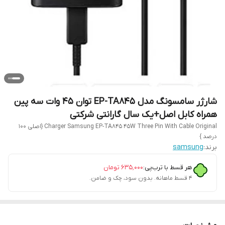
شارژر سامسونگ مدل EP-TA845 توان 45 وات سه پین
همراه کابل اصل+یک سال گارانتی شرکتی
Charger Samsung EP-TA845 45W Three Pin With Cable Original {اصلی 100
درصد }
برند:
samsung
هر قسط با ترب‌پی:
۶۳۵٬۰۰۰
تومان
۴ قسط ماهانه. بدون سود، چک و ضامن.