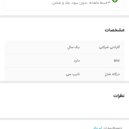
۴ قسط ماهانه. بدون سود، چک و ضامن.
مشخصات
گارانتی شرکتی
یک سال
anc
دارد
درگاه شارژ
تایپ سی
قابل اتصال به همه
دارد
گوشی ها
نظرات
کیفیت کالا
فول کپی درجه یک (غیرقابل تشخیص از اصل)
ویژگی‌ها
قابلیت ANC یا همان اکتیو نویز کنسلینگ–غیر
قابل تشخیص با نسخه اصلی–دارای بارکد روی
دسته‌بندی
:
ایرپاد