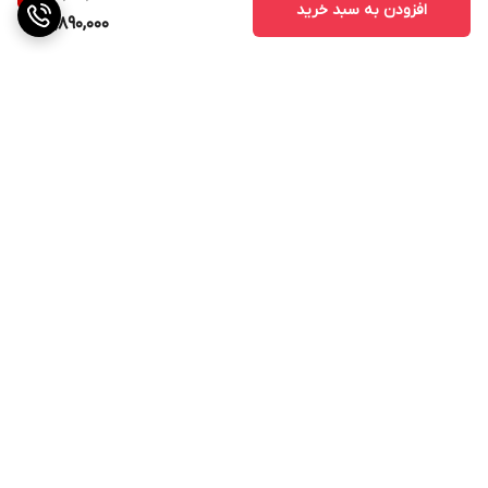
افزودن به سبد خرید
1,890,000
برگشت به بالا
ارسال ویژه
پشتیبانی از ساعت 11صبح الی
21شب