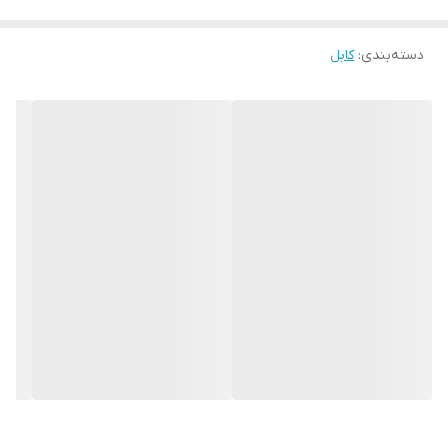
استفاده از کابل‌های غیر اصلی و بی‌کیفیت ممکن است به باتری گوشی
دسته‌بندی
:
کابل
آسیب بزند و طول عمر آن را کاهش دهد. خرید کابل اورجینال با ولتاژ و
آمپر صحیح، از فروشگاه معتبر
ویسمی شاپ
می‌تواند عملکرد بهینه باتری
را تضمین کرده و از افت کیفیت شارژ جلوگیری کند.