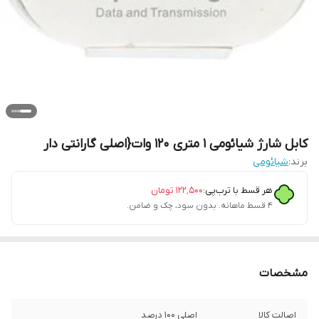
کابل شارژ شیائومی ۱ متری ۱۲۰ وات{اصلی گارانتی دار
برند:
شیائومی
هر قسط با ترب‌پی:
۱۲۲٬۵۰۰
تومان
۴ قسط ماهانه. بدون سود، چک و ضامن.
مشخصات
اصالت کالا
اصلی 100 درصد