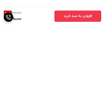
800,000
38
%
افزودن به سبد خرید
490,000
برگشت به بالا
ارسال ویژه
پشتیبانی از ساعت 11صبح الی