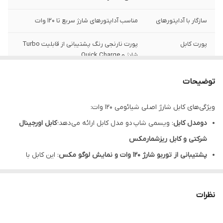
سازگار با آداپتورهای
مناسب آداپتورهای شارژ سریع تا 120 وات
پورت کابل
پورت نارنجی رنگ پشتیبانی از قابلیت Turbo
شارژ و Quick Charge
توان خروجی
حداکثر 6 آمپر
توضیحات
گارانتی
6 ماه گارانتی شرکتی
ویژگی‌های کابل شارژ اصلی شیائومی 120 وات:
دومدل کابل
: ویسمی شاپ دو مدل کابل ارائه می‌دهد؛
کابل اورجینال
قابلیت‌ها
ثانیه شمار - امکان انتقال اطلاعات
شرکتی و کابل ریزشمارمکس
پشتیبانی از توربو شارژ 120 وات و نمایش لوگو مکس
: این کابل با
کیفیت عالی، امکان شارژ سریع و همچنین نمایش لوگو مکس و ثانیه
شمار دقیق را فراهم می‌کند.
نظرات
کابل اورجینال شرکتی :دارای ریز شمار و درصد شمار و کیفیت عالی
اهمیت خرید کابل اورجینال 120 واتی برای گوشی‌های شیائومی