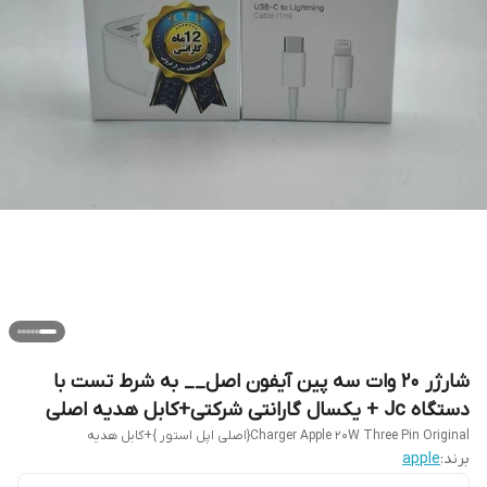
شارژر ۲۰ وات سه پین آیفون اصل__ به شرط تست با
دستگاه Jc + یکسال گارانتی شرکتی+کابل هدیه اصلی
Charger Apple 20W Three Pin Original{اصلی اپل استور }+کابل هدیه
برند:
apple