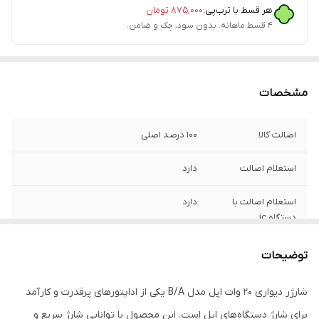
هر قسط با ترب‌پی:
۸۷۵٬۰۰۰
تومان
۴ قسط ماهانه. بدون سود، چک و ضامن.
مشخصات
اصالت کالا
100 درصد اصلی
استعلام اصالت
دارد
استعلام اصالت با
دارد
دستگاه jc
گارانتی شرکتی
یک سال
توضیحات
فست شارژ
دارد
شارژر دیواری 20 وات اپل مدل B/A یکی از اداپتورهای پرقدرت و کارآمد
برای شارژ دستگاه‌های اپل است. این محصول با توانایی شارژ سریع و
مدل
B/A