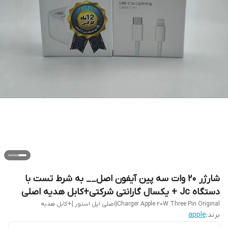
شارژر ۲۰ وات سه پین آیفون اصل__ به شرط تست با
دستگاه Jc + یکسال گارانتی شرکتی+کابل هدیه اصلی
Charger Apple 20W Three Pin Original{اصلی اپل استور }+کابل هدیه
برند:
apple