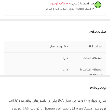
هر قسط با ترب‌پی:
۸۷۵٬۰۰۰
تومان
۴ قسط ماهانه. بدون سود، چک و ضامن.
مشخصات
اصالت کالا
100 درصد اصلی
استعلام اصالت
دارد
استعلام اصالت با
دارد
دستگاه jc
گارانتی شرکتی
یک سال
توضیحات
فست شارژ
دارد
شارژر دیواری 20 وات اپل مدل B/A یکی از اداپتورهای پرقدرت و کارآمد
برای شارژ دستگاه‌های اپل است. این محصول با توانایی شارژ سریع و
مدل
B/A