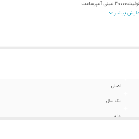
رفیت
:
30000 میلی آمپرساعت
یر
:
سایر قابلیت‌ ها: پشتیبانی از PD 3.0، قابلیت شارژ پاوربانک با توان حداکثر
مایش بیشتر
اصلی
یک سال
دارد
30000 میلی آمپرساعت