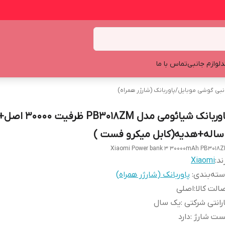
د
لوازم جانبی
تماس با ما
انبی گوشی موبایل
/
پاوربانک (شارژر همراه)
پاوربانک شیائومی مدل 18ZM
Xiaomi Power bank 3 30000mAh PB3018
ند:
Xiaomi
ته‌بندی
:
پاوربانک (شارژر همراه)
الت کالا
:
اصلی
رانتی شرکتی
:
یک سال
ست شارژ
:
دارد