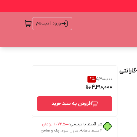
ورود | ثبت‌نام
PB30 ظرفیت 30000 اصل+گارانتی
19
%
5,300,000
4,290,000
افزودن به سبد خرید
هر قسط با ترب‌پی:
۱٬۰۷۲٬۵۰۰
تومان
۴ قسط ماهانه. بدون سود، چک و ضامن.