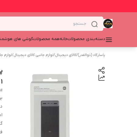
دسته‌بندی محصولات
خانه
همه محصولات
گوشی های هوشمن
پاسارگاد (ذوالقدر)
/
کالای دیجیتال
/
لوازم جانبی کالای دیجیتال
/
لوازم ج
1 ساله+هدیه(کابل میکرو فست )
ZM
بر
دس
اص
گا
ف