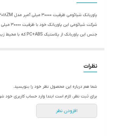
سایر
پاوربانک شیائومی ظرفیت 30000 میلی آمپر مدل Mi Power Bank 3 30000mAh PB3018ZM
شرکت شیائومی این پاوربانک خود با ظرفیت 30000 میلی آمپر را عرضه کرده است.
جنس این پاوربانک از پلاستیک PC+ABS که با محیط زیست سازگار است می‌باشد.
جلای مات دارد.
قابلیت شارژ سریع دو طرفه مهمترین ویژگی شیائومی می پاوربانک 3 PB3018ZM است پس علاوه بر آن که سریع شارژ می‌شود سریع هم دستگاه مت
نظرات
بیش از 10 بار شارژ کند.
شما هم درباره این محصول نظر خود را بنویسید.
حالت کم جریان برای وسایل کوچک (به عنوان مثال ساعت ه
برای ثبت نظر، لازم است ابتدا وارد حساب کاربری خود شو
پاور را فشار دهید.
افزودن نظر
پاوربانک‌‌های شیائومی در دنیا به دلیل قیمت مناسب و کا
ظاهر زیبا و استحکام شیائومی می پاوربانک 3
پاوربانک می 3 از بهترین نمونه پاوربانک‌ها