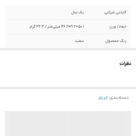
گارانتی شرکتی
یک سال
ابعاد/ وزن
50.1×21.2×46.2 میلی‌متر / 32.3 گرم
رنگ محصول
سفید
محدوده عملکرد
10 متر
نظرات
میکروفون
دارد
دسته‌بندی
:
ایرپاد