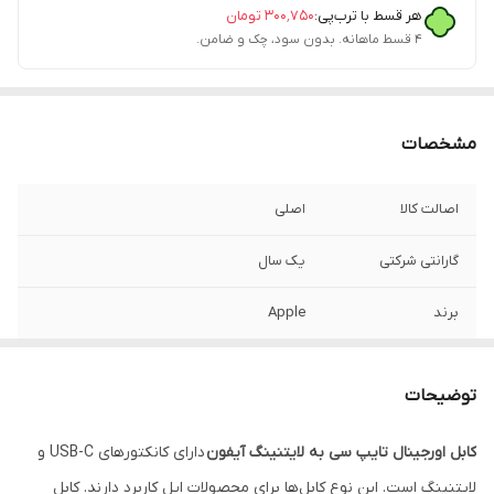
هر قسط با ترب‌پی:
۳۰۰٬۷۵۰
تومان
۴ قسط ماهانه. بدون سود، چک و ضامن.
مشخصات
اصالت کالا
اصلی
گارانتی شرکتی
یک سال
برند
Apple
تکنولوژی فست
پشتیبانی از PD 20W اپل
شارژ
توضیحات
دیتا برای انتقال
دارد
کابل اورجینال تایپ سی به لایتنینگ آیفون
دارای کانکتورهای USB-C و
فایل
لایتنینگ است. این نوع کابل‌ها برای محصولات اپل کاربرد دارند. کابل