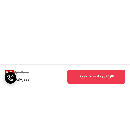
2,305,000
47
%
افزودن به سبد خرید
1,203,000