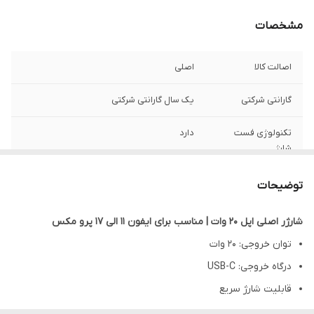
مشخصات
اصالت کالا
اصلی
گارانتی شرکتی
یک سال گارانتی شرکتی
تکنولوژی فست
دارد
شارژ
استعلام سریال
دارد
توضیحات
جنس بدنه
پلاستیک ABS
شارژر اصلی اپل 20 وات | مناسب برای ایفون 11 الی 17 پرو مکس
توان خروجی: 20 وات
وزن
80 گرم
درگاه خروجی: USB-C
مناسب براي
ایفون 11 الی 17 پرو مکس
قابلیت شارژ سریع
محافظ باتری در برابر داغ شدن و نوسانات برق
پارت نامبر
BA