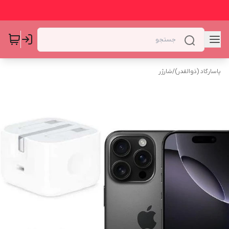
پاسارگاد (ذوالقدر)
/
شارژر