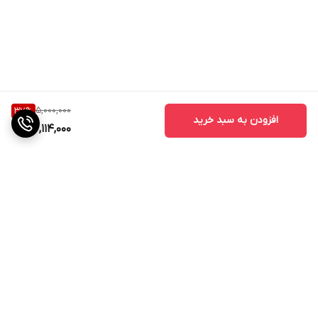
5,000,000
37
%
افزودن به سبد خرید
3,114,000
برگشت به بالا